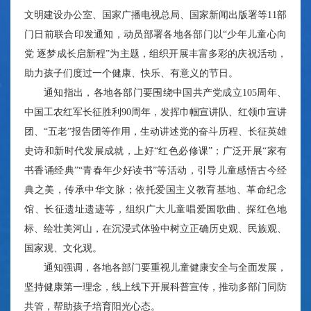
文明建设办公室、国家广播电视总局、国家新闻出版署等11部
门日前联合印发通知，动员部署各地各部门以“少年儿童心向
党 逐梦成长启新程”为主题，组织开展丰富多彩的庆祝活动，
助力孩子们度过一个健康、快乐、有意义的节日。
通知指出，各地各部门要围绕中国共产党成立105周年、
中国工农红军长征胜利90周年，发挥巾帼宣讲队、红领巾宣讲
团、“五老”报告团等作用，生动讲述党的奋斗历程、长征英雄
史诗和新时代发展成就，上好“红色必修课”；广泛开展“家有
书香诵经典”“青春年少好读书”等活动，引导儿童感悟古今经
典之美，传承中华文脉；依托爱国主义教育基地、革命纪念
馆、长征遗址遗迹等，组织广大儿童唱爱国歌曲、探红色地
标、绘壮美河山，在沉浸式体验中树立正确历史观、民族观、
国家观、文化观。
通知强调，各地各部门要重视儿童健康安全与全面发展，
坚持健康第一理念，线上线下开展科普宣传，推动多部门同防
共管，帮助孩子培育阳光心态。