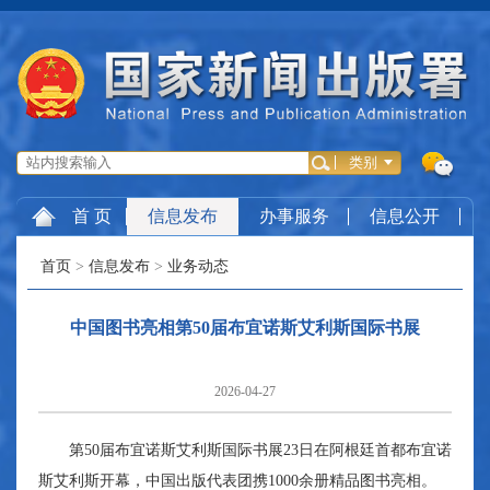
首 页
信息发布
办事服务
信息公开
首页
>
信息发布
>
业务动态
中国图书亮相第50届布宜诺斯艾利斯国际书展
2026-04-27
第50届布宜诺斯艾利斯国际书展23日在阿根廷首都布宜诺
斯艾利斯开幕，中国出版代表团携1000余册精品图书亮相。