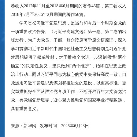
卷收入2012年11月至2018年6月期间的著作46篇，第二卷收入
2018年7月至2026年2月期间的著作56篇。
学习贯彻习近平党建思想，是当前和今后一个时期全党的
一项重要政治任务。《习近平党建文选》第一卷、第二卷的出
版发行，为广大党员、干部、群众读原著学原文悟原理，深入
学习贯彻习近平新时代中国特色社会主义思想特别是习近平党
建思想提供了权威教材，对于推动全党进一步深刻领悟“两个
确立”的决定性意义，坚决做到“两个维护”，始终在思想上政
治上行动上同以习近平同志为核心的党中央保持高度一致，自
觉运用习近平党建思想谋划和推进党的建设，以更高标准、更
实举措抓好全面从严治党各项工作，不断开辟百年大党管党治
党、兴党强党新境界，凝心聚力推动党和国家事业行稳致远，
具有重要意义。
来源：新华网 发布时间：2026年6月23日