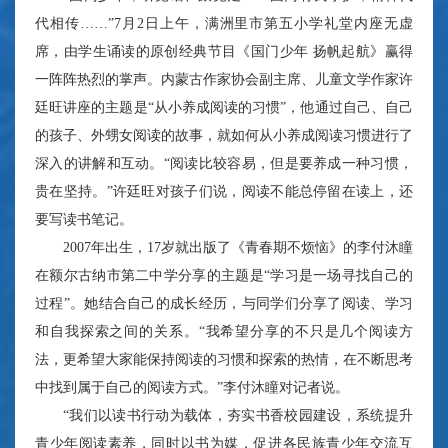
代相传……”7月2日上午，满洲里市第五小学礼堂内座无虚
席，由学生诵读的原创经典节目《国门少年 扬帆起航》赢得
一阵阵热烈的掌声。内蒙古作家协会副主席、儿童文学作家许
廷旺讲座的主题是“从小养成阅读的习惯”，他通过自己、自己
的孩子、外甥女阅读的故事，就如何从小养成阅读习惯进行了
深入的讲解和互动。“阅读比较容易，但是要养成一种习惯，
贵在坚持。”许廷旺对孩子们说，阅读不能总停留在读上，还
要写读书笔记。
2007年出生，17岁就出版了《青春期不烦恼》的李付沐瞳
在额尔古纳市第二中学分享的主题是“学习是一场寻找自己的
过程”。她结合自己的成长经历，与同学们分享了阅读、学习
和自我探索之间的关系。“我希望分享的不只是几个阅读方
法，更希望大家能保持阅读的习惯和探索的热情，在不断思考
中找到属于自己的阅读方式。”李付沐瞳对记者说。
“我们以读书行动为载体，夯实书香校园建设，系统提升
青少年阅读素养，同时以书为媒，促进各民族青少年交流互