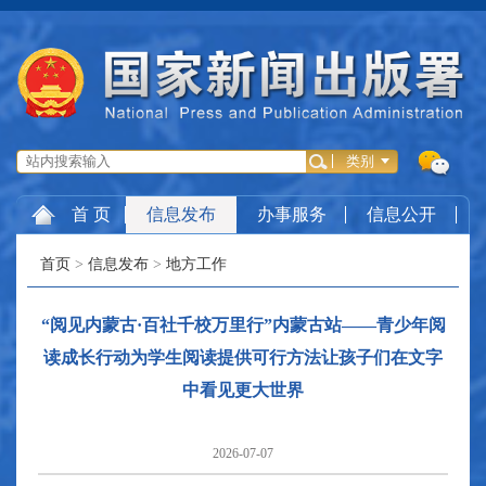
首 页
信息发布
办事服务
信息公开
首页
>
信息发布
>
地方工作
“阅见内蒙古·百社千校万里行”内蒙古站——青少年阅
读成长行动为学生阅读提供可行方法
让孩子们在文字
中看见更大世界
2026-07-07