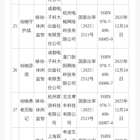
成都电
杭州电
ISBN
移动-
子科大
国新出审
2025年
动物守
鳐网络
978-7-
25
休闲
出版社
〔2025〕
12月24
护战
科技有
498-
益智
有限责
2511号
日
限公司
16085-0
任公司
成都电
厦门歆
ISBN
移动-
子科大
国新出审
2025年
动物异
阳网络
978-7-
26
休闲
出版社
〔2025〕
12月24
境
科技有
498-
益智
有限责
2512号
日
限公司
16086-7
任公司
杭州群
北京摩
ISBN
动物勇
移动-
国新出审
2025年
游科技
丰科技
978-7-
27
者历险
休闲
〔2025〕
12月24
有限公
有限公
498-
记
益智
2513号
日
司
司
16087-4
奇迹互
上海双
ISBN