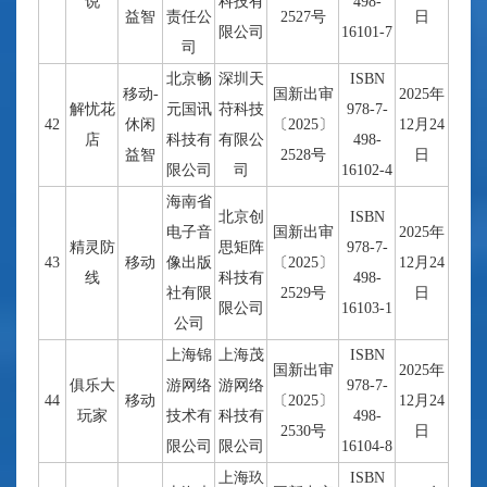
说
科技有
498-
益智
责任公
2527号
日
限公司
16101-7
司
北京畅
深圳天
ISBN
移动-
国新出审
2025年
解忧花
元国讯
苻科技
978-7-
42
休闲
〔2025〕
12月24
店
科技有
有限公
498-
益智
2528号
日
限公司
司
16102-4
海南省
北京创
ISBN
电子音
国新出审
2025年
精灵防
思矩阵
978-7-
43
移动
像出版
〔2025〕
12月24
线
科技有
498-
社有限
2529号
日
限公司
16103-1
公司
上海锦
上海茂
ISBN
国新出审
2025年
俱乐大
游网络
游网络
978-7-
44
移动
〔2025〕
12月24
玩家
技术有
科技有
498-
2530号
日
限公司
限公司
16104-8
上海玖
ISBN