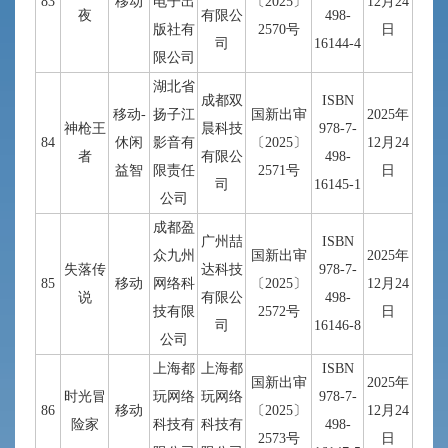
83
移动
电子出
〔2025〕
12月24
夜
有限公
498-
版社有
2570号
日
司
16144-4
限公司
湖北省
成都双
ISBN
移动-
扬子江
国新出审
2025年
神枪王
晨科技
978-7-
84
休闲
影音有
〔2025〕
12月24
者
有限公
498-
益智
限责任
2571号
日
司
16145-1
公司
成都盈
广州喆
ISBN
众九州
国新出审
2025年
失落传
达科技
978-7-
85
移动
网络科
〔2025〕
12月24
说
有限公
498-
技有限
2572号
日
司
16146-8
公司
上海都
上海都
ISBN
国新出审
2025年
时光冒
玩网络
玩网络
978-7-
86
移动
〔2025〕
12月24
险家
科技有
科技有
498-
2573号
日