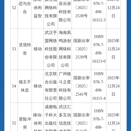
恋与合
辰乐游
978-7-
52
休闲
网络科
〔2025〕
12月24
合
科技有
498-
益智
技有限
2538号
日
限公司
16112-3
公司
武汉手
海南凤
ISBN
盟网络
鸣游创
国新出审
2025年
灵境特
978-7-
53
移动
科技股
网络科
〔2025〕
12月24
攻
498-
份有限
技有限
2539号
日
16113-0
公司
公司
北京联
广州格
ISBN
国新出审
2025年
领主不
合出版
斗之星
978-7-
54
移动
〔2025〕
12月24
休息
有限责
科技有
498-
2541号
日
任公司
限公司
16115-4
成都电
武汉汇
ISBN
移动-
子科大
多互动
国新出审
2025年
冒险冲
978-7-
55
休闲
出版社
信息技
〔2025〕
12月24
突
498-