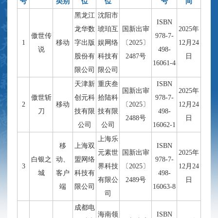
号
类别
位
位
号
间
黑龙江
沈阳市
ISBN
龙华数
琥珀互
国新出审
2025年
傲世传
978-7-
1
移动
字出版
娱网络
〔2025〕
12月24
说
498-
股份有
科技有
2487号
日
16061-4
限公司
限公司
天津新
重庆叁
ISBN
国新出审
2025年
傲世斩
创元科
拾陆科
978-7-
2
移动
〔2025〕
12月24
刀
技有限
技有限
498-
2488号
日
公司
公司
16062-1
上海乐
移
上海双
ISBN
元素世
国新出审
2025年
白银之
动、
盟网络
978-7-
3
界科技
〔2025〕
12月24
城
客户
科技有
498-
有限公
2489号
日
端
限公司
16063-8
司
成都电
海南领
ISBN