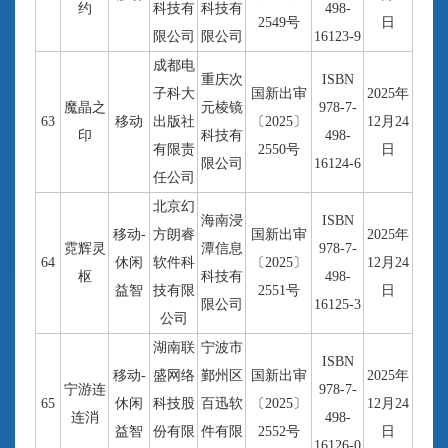
约
科技有
科技有
498-
2549号
日
限公司
限公司
16123-9
成都电
重庆次
ISBN
子科大
国新出审
2025年
魔晶之
元棱镜
978-7-
63
移动
出版社
〔2025〕
12月24
印
科技有
498-
有限责
2550号
日
限公司
16124-6
任公司
北京幻
海南浸
ISBN
移动-
方朗睿
国新出审
2025年
霓辉灵
潭信息
978-7-
64
休闲
软件科
〔2025〕
12月24
枢
科技有
498-
益智
技有限
2551号
日
限公司
16125-3
公司
湖南联
宁波市
ISBN
移动-
盛网络
鄞州区
国新出审
2025年
宁游连
978-7-
65
休闲
科技股
百迅软
〔2025〕
12月24
连消
498-
益智
份有限
件有限
2552号
日
16126-0