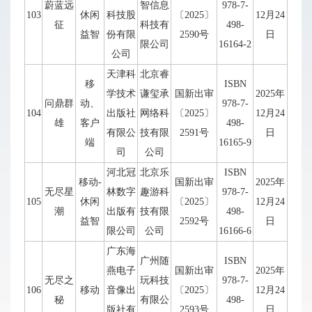
蔚蓝远
智信息
978-7-
103
休闲
科技股
〔2025〕
12月24
征
科技有
498-
益智
份有限
2590号
日
限公司
16164-2
公司
天津科
北京睿
移
ISBN
学技术
谦玺承
国新出审
2025年
问鼎群
动、
978-7-
104
出版社
网络科
〔2025〕
12月24
雄
客户
498-
有限公
技有限
2591号
日
端
16165-9
司
公司
河北冠
北京乐
ISBN
移动-
国新出审
2025年
无尽星
林数字
趣游科
978-7-
105
休闲
〔2025〕
12月24
潮
出版有
技有限
498-
益智
2592号
日
限公司
公司
16166-6
广东海
广州随
ISBN
燕电子
国新出审
2025年
无尽之
玩科技
978-7-
106
移动
音像出
〔2025〕
12月24
秘
有限公
498-
版社有
2593号
日