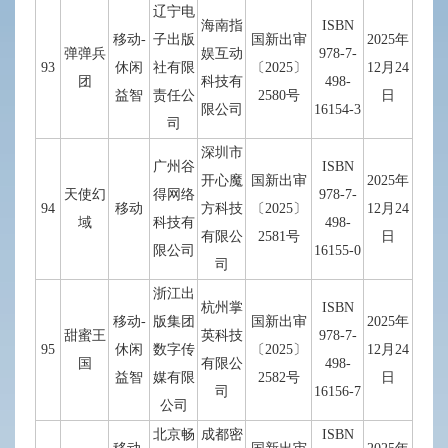
辽宁电
海南指
ISBN
移动-
子出版
国新出审
2025年
弹弹兵
娱互动
978-7-
93
休闲
社有限
〔2025〕
12月24
团
科技有
498-
益智
责任公
2580号
日
限公司
16154-3
司
深圳市
广州谷
ISBN
开心魔
国新出审
2025年
天使幻
得网络
978-7-
94
移动
方科技
〔2025〕
12月24
域
科技有
498-
有限公
2581号
日
限公司
16155-0
司
浙江出
杭州掌
ISBN
移动-
版集团
国新出审
2025年
甜蜜王
英科技
978-7-
95
休闲
数字传
〔2025〕
12月24
国
有限公
498-
益智
媒有限
2582号
日
司
16156-7
公司
北京畅
成都密
ISBN