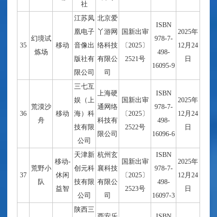
社
江苏凤
北京爱
ISBN
凰电子
丫游网
国新出审
2025年
幻境试
978-7-
35
移动
音像出
络科技
〔2025〕
12月24
炼场
498-
版社有
有限公
2521号
日
16095-9
限公司
司
三七互
上海硬
ISBN
娱（上
国新出审
2025年
荒漠沙
通网络
978-7-
36
移动
海）科
〔2025〕
12月24
舟
科技有
498-
技有限
2522号
日
限公司
16096-6
公司
天津新
杭州玄
ISBN
移动-
国新出审
2025年
荒野小
创元科
襄科技
978-7-
37
休闲
〔2025〕
12月24
队
技有限
有限公
498-
益智
2523号
日
公司
司
16097-3
陕西三
西安乐
ISBN