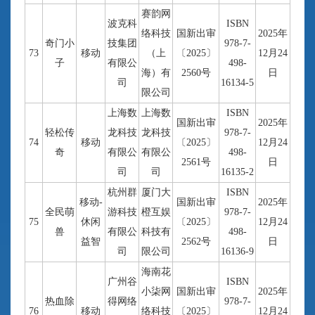
赛韵网
波克科
ISBN
络科技
国新出审
2025年
奇门小
技集团
978-7-
73
移动
（上
〔2025〕
12月24
子
有限公
498-
海）有
2560号
日
司
16134-5
限公司
上海数
上海数
ISBN
国新出审
2025年
轻松传
龙科技
龙科技
978-7-
74
移动
〔2025〕
12月24
奇
有限公
有限公
498-
2561号
日
司
司
16135-2
杭州群
厦门大
ISBN
移动-
国新出审
2025年
全民萌
游科技
橙互娱
978-7-
75
休闲
〔2025〕
12月24
兽
有限公
科技有
498-
益智
2562号
日
司
限公司
16136-9
海南花
广州谷
ISBN
小柒网
国新出审
2025年
热血除
得网络
978-7-
76
移动
络科技
〔2025〕
12月24