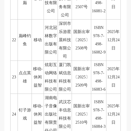
巅
技有限
498-
务有限
2507号
日
公司
16081-2
公司
深圳市
河北冠
ISBN
乐游星
国新出审
2025年
巅峰钓
林数字
978-7-
22
移动
晨科技
〔2025〕
12月24
鱼
出版有
498-
有限公
2508号
日
限公司
16082-9
司
炫彩互
厦门凯
ISBN
移动-
国新出审
2025年
点点英
动网络
斌信息
978-7-
23
休闲
〔2025〕
12月24
雄
科技有
科技有
498-
益智
2509号
日
限公司
限公司
16083-6
湖南电
武汉芯
ISBN
移动-
子音像
国新出审
2025年
钉子游
丰信息
978-7-
24
休闲
出版社
〔2025〕
12月24
戏
科技有
498-
益智
有限责
2510号
日
限公司
16084-3
任公司