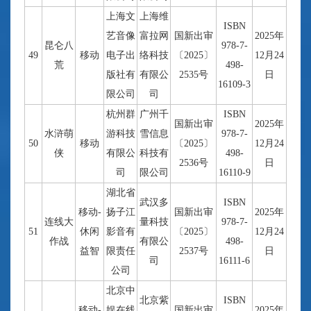
上海文
上海维
ISBN
艺音像
富拉网
国新出审
2025年
昆仑八
978-7-
49
移动
电子出
络科技
〔2025〕
12月24
荒
498-
版社有
有限公
2535号
日
16109-3
限公司
司
杭州群
广州千
ISBN
国新出审
2025年
水浒萌
游科技
雪信息
978-7-
50
移动
〔2025〕
12月24
侠
有限公
科技有
498-
2536号
日
司
限公司
16110-9
湖北省
武汉多
ISBN
移动-
扬子江
国新出审
2025年
连线大
量科技
978-7-
51
休闲
影音有
〔2025〕
12月24
作战
有限公
498-
益智
限责任
2537号
日
司
16111-6
公司
北京中
北京紫
ISBN
移动-
娱在线
国新出审
2025年