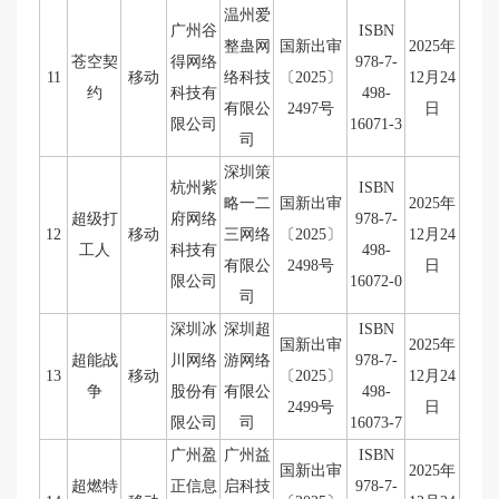
温州爱
广州谷
ISBN
整蛊网
国新出审
2025年
苍空契
得网络
978-7-
11
移动
络科技
〔2025〕
12月24
约
科技有
498-
有限公
2497号
日
限公司
16071-3
司
深圳策
杭州紫
ISBN
略一二
国新出审
2025年
超级打
府网络
978-7-
12
移动
三网络
〔2025〕
12月24
工人
科技有
498-
有限公
2498号
日
限公司
16072-0
司
深圳冰
深圳超
ISBN
国新出审
2025年
超能战
川网络
游网络
978-7-
13
移动
〔2025〕
12月24
争
股份有
有限公
498-
2499号
日
限公司
司
16073-7
广州盈
广州益
ISBN
国新出审
2025年
超燃特
正信息
启科技
978-7-