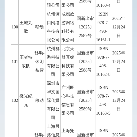
2586号
日
限公司
限公司
16160-4
杭州渡
成都歆
ISBN
国新出审
2025年
王城九
口网络
游网络
978-7-
100
移动
〔2025〕
12月24
歌
科技有
科技有
498-
2587号
日
限公司
限公司
16161-1
杭州群
北京天
ISBN
移动-
国新出审
2025年
王者特
游科技
舒互娱
978-7-
101
休闲
〔2025〕
12月24
攻队
有限公
科技有
498-
益智
2588号
日
司
限公司
16162-8
深圳市
广州匠
ISBN
华文国
国新出审
2025年
微光纪
心科技
978-7-
102
移动
际传媒
〔2025〕
12月24
元
信息有
498-
有限公
2589号
日
限公司
16163-5
司
上海晨
上海宠
ISBN
移动-
路信息
国新出审
2025年