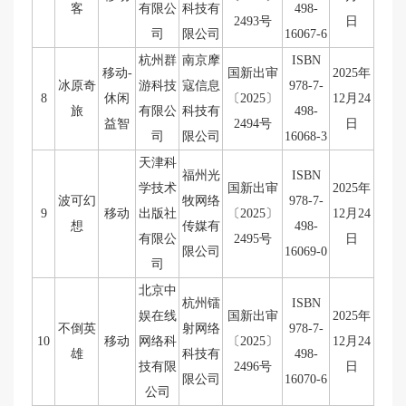
客
有限公
科技有
498-
2493号
日
司
限公司
16067-6
杭州群
南京摩
ISBN
移动-
国新出审
2025年
冰原奇
游科技
寇信息
978-7-
8
休闲
〔2025〕
12月24
旅
有限公
科技有
498-
益智
2494号
日
司
限公司
16068-3
天津科
福州光
ISBN
学技术
国新出审
2025年
波可幻
牧网络
978-7-
9
移动
出版社
〔2025〕
12月24
想
传媒有
498-
有限公
2495号
日
限公司
16069-0
司
北京中
杭州镭
ISBN
娱在线
国新出审
2025年
不倒英
射网络
978-7-
10
移动
网络科
〔2025〕
12月24
雄
科技有
498-
技有限
2496号
日
限公司
16070-6
公司