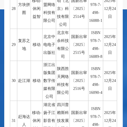
移动-
动（北
国新出审
2025年
方块拼
盟网络
978-7-
28
休闲
京）科
〔2025〕
12月24
图
科技有
498-
益智
技有限
2514号
日
限公司
16088-1
公司
北京年
ISBN
北京中
国新出审
2025年
复苏之
余科技
978-7-
29
移动
电电子
〔2025〕
12月24
地
有限公
498-
出版社
2515号
日
司
16089-8
浙江出
陕西胜
ISBN
版集团
国新出审
2025年
天网络
978-7-
30
赴江湖
移动
数字传
〔2025〕
12月24
科技有
498-
媒有限
2516号
日
限公司
16090-4
公司
湖北省
四川普
ISBN
移动-
扬子江
赖斯科
国新出审
2025年
赶海达
978-7-
31
休闲
影音有
技发展
〔2025〕
12月24
人
498-