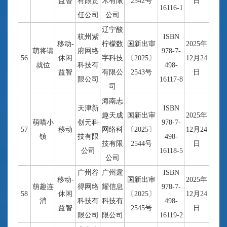
益智
有限责
术有限
2542号
日
16116-1
任公司
公司
辽宁酸
杭州紫
ISBN
移动-
柠檬数
国新出审
2025年
萌将请
府网络
978-7-
56
休闲
字科技
〔2025〕
12月24
就位
科技有
498-
益智
有限公
2543号
日
限公司
16117-8
司
海南志
天津新
ISBN
趣天成
国新出审
2025年
萌喵小
创元科
978-7-
57
移动
网络科
〔2025〕
12月24
镇
技有限
498-
技有限
2544号
日
公司
16118-5
公司
广州谷
广州霆
ISBN
移动-
国新出审
2025年
萌趣连
得网络
耀信息
978-7-
58
休闲
〔2025〕
12月24
消
科技有
科技有
498-
益智
2545号
日
限公司
限公司
16119-2