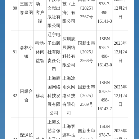
三国万
动、
技（上
978-7-
80
文献出
〔2025〕
12月24
卷皇图
客户
海）有
498-
版社有
2567号
日
端
限公司
16141-3
限公司
辽宁电
深圳志
ISBN
移动-
子出版
国新出审
2025年
森林小
辰网络
978-7-
81
休闲
社有限
〔2025〕
12月24
镇
科技有
498-
益智
责任公
2568号
日
限公司
16142-0
司
上海商
上海冰
ISBN
国网络
雨火网
国新出审
2025年
闪耀合
978-7-
82
移动
科技发
络科技
〔2025〕
12月24
合
498-
展有限
有限公
2569号
日
16143-7
公司
司
上海文
上海客
ISBN
艺音像
国新出审
2025年
深渊长
迹科技
978-7-