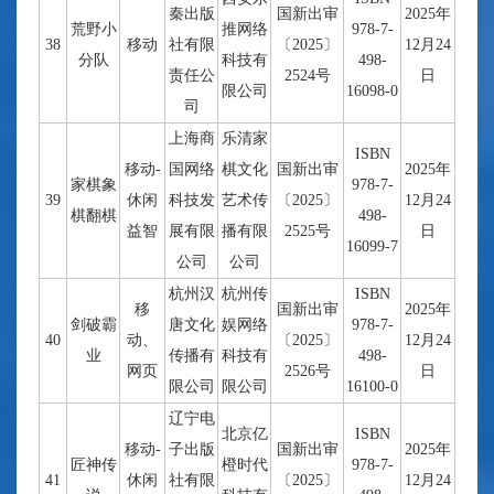
秦出版
国新出审
2025年
荒野小
推网络
978-7-
38
移动
社有限
〔2025〕
12月24
分队
科技有
498-
责任公
2524号
日
限公司
16098-0
司
上海商
乐清家
ISBN
移动-
国网络
棋文化
国新出审
2025年
家棋象
978-7-
39
休闲
科技发
艺术传
〔2025〕
12月24
棋翻棋
498-
益智
展有限
播有限
2525号
日
16099-7
公司
公司
杭州汉
杭州传
ISBN
移
国新出审
2025年
剑破霸
唐文化
娱网络
978-7-
40
动、
〔2025〕
12月24
业
传播有
科技有
498-
网页
2526号
日
限公司
限公司
16100-0
辽宁电
北京亿
ISBN
移动-
子出版
国新出审
2025年
匠神传
橙时代
978-7-
41
休闲
社有限
〔2025〕
12月24