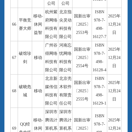
公司
公司
杭州紫
北京指
ISBN
移动-
国新出审
2025年
平衡竞
府网络
尖灵动
978-7-
66
休闲
〔2025〕
12月24
赛大师
科技有
科技有
498-
益智
2553号
日
限公司
限公司
16127-7
广州谷
河南忘
ISBN
国新出审
2025年
破馆珍
得网络
忧网络
978-7-
67
移动
〔2025〕
12月24
剑
科技有
科技有
498-
2554号
日
限公司
限公司
16128-4
北京新
北京壳
ISBN
国新出审
2025年
破晓危
媒传信
木软件
978-7-
68
移动
〔2025〕
12月24
城
科技有
有限责
498-
2555号
日
限公司
任公司
16129-1
深圳市
深圳市
ISBN
移动-
腾讯计
腾讯计
国新出审
2025年
QQ经
978-7-
69
休闲
算机系
算机系
〔2025〕
12月24