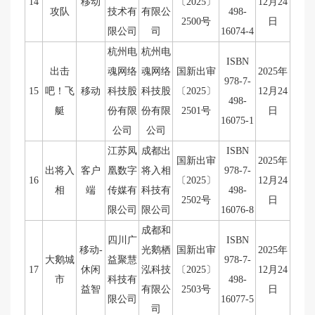
14
移动
〔2025〕
12月24
攻队
技术有
有限公
498-
2500号
日
限公司
司
16074-4
杭州电
杭州电
ISBN
出击
魂网络
魂网络
国新出审
2025年
978-7-
15
吧！飞
移动
科技股
科技股
〔2025〕
12月24
498-
艇
份有限
份有限
2501号
日
16075-1
公司
公司
江苏凤
成都出
ISBN
国新出审
2025年
出将入
客户
凰数字
将入相
978-7-
16
〔2025〕
12月24
相
端
传媒有
科技有
498-
2502号
日
限公司
限公司
16076-8
成都和
四川广
ISBN
移动-
光鹅栖
国新出审
2025年
大鹅城
益聚慧
978-7-
17
休闲
泓科技
〔2025〕
12月24
市
科技有
498-
益智
有限公
2503号
日
限公司
16077-5
司