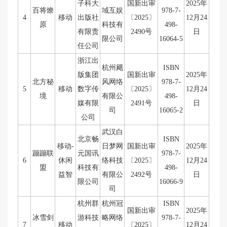
子科大
国新出审
2025年
百将燎
域互娱
978-7-
4
移动
出版社
〔2025〕
12月24
原
科技有
498-
有限责
2490号
日
限公司
16064-5
任公司
浙江出
杭州飓
ISBN
版集团
国新出审
2025年
北方秘
风网络
978-7-
5
移动
数字传
〔2025〕
12月24
境
有限公
498-
媒有限
2491号
日
司
16065-2
公司
武汉白
北京畅
ISBN
移动-
日梦网
国新出审
2025年
蹦蹦联
元国讯
978-7-
6
休闲
络科技
〔2025〕
12月24
盟
科技有
498-
益智
有限公
2492号
日
限公司
16066-9
司
杭州群
杭州冠
ISBN
国新出审
2025年
冰雪剑
游科技
略网络
978-7-
7
移动
〔2025〕
12月24