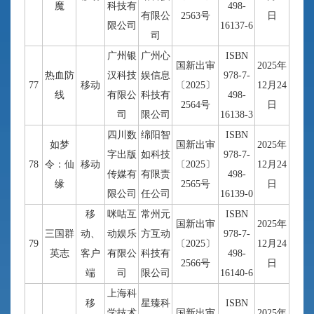
魔
科技有
498-
有限公
2563号
日
限公司
16137-6
司
广州银
广州心
ISBN
国新出审
2025年
热血防
汉科技
娱信息
978-7-
77
移动
〔2025〕
12月24
线
有限公
科技有
498-
2564号
日
司
限公司
16138-3
四川数
绵阳智
ISBN
如梦
国新出审
2025年
字出版
如科技
978-7-
78
令：仙
移动
〔2025〕
12月24
传媒有
有限责
498-
缘
2565号
日
限公司
任公司
16139-0
移
咪咕互
常州元
ISBN
国新出审
2025年
三国群
动、
动娱乐
方互动
978-7-
79
〔2025〕
12月24
英志
客户
有限公
科技有
498-
2566号
日
端
司
限公司
16140-6
上海科
移
星臻科
ISBN
学技术
国新出审
2025年