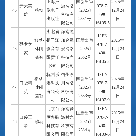
上海声
国新出审
2025年
开天英
游网络
978-7-
45
移动
像电子
〔2025〕
12月24
雄
科技有
498-
出版社
2531号
日
限公司
16105-5
湖北省
海南黑
ISBN
移动-
扬子江
加仑互
国新出审
2025年
恐龙之
978-7-
46
休闲
影音有
娱网络
〔2025〕
12月24
家
498-
益智
限责任
科技有
2532号
日
16106-2
公司
限公司
杭州乐
宿州冰
ISBN
移动-
国新出审
2025年
口袋精
港科技
川网络
978-7-
47
休闲
〔2025〕
12月24
英
有限公
科技有
498-
益智
2533号
日
司
限公司
16107-9
北京百
海南爱
ISBN
国新出审
2025年
口袋王
度多酷
游时光
978-7-
48
移动
〔2025〕
12月24
者
科技有
科技有
498-
2534号
日
限公司
限公司
16108-6