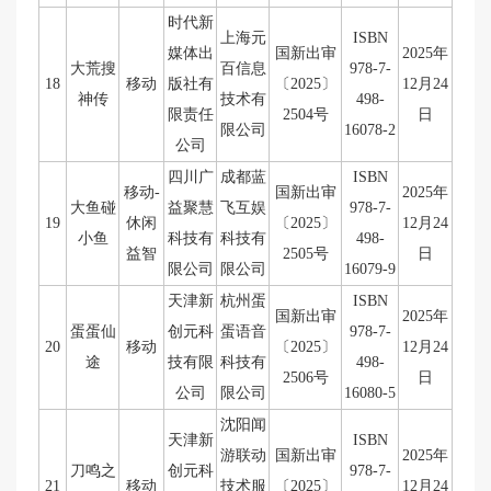
时代新
上海元
ISBN
媒体出
国新出审
2025年
大荒搜
百信息
978-7-
18
移动
版社有
〔2025〕
12月24
神传
技术有
498-
限责任
2504号
日
限公司
16078-2
公司
四川广
成都蓝
ISBN
移动-
国新出审
2025年
大鱼碰
益聚慧
飞互娱
978-7-
19
休闲
〔2025〕
12月24
小鱼
科技有
科技有
498-
益智
2505号
日
限公司
限公司
16079-9
天津新
杭州蛋
ISBN
国新出审
2025年
蛋蛋仙
创元科
蛋语音
978-7-
20
移动
〔2025〕
12月24
途
技有限
科技有
498-
2506号
日
公司
限公司
16080-5
沈阳闻
天津新
ISBN
游联动
国新出审
2025年
刀鸣之
创元科
978-7-
21
移动
技术服
〔2025〕
12月24