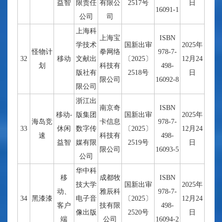
益智
限责任
有限公
2517号
日
16091-1
公司
司
上海科
上海宝
ISBN
学技术
国新出审
2025年
怪物计
拳网络
978-7-
32
移动
文献出
〔2025〕
12月24
划
科技有
498-
版社有
2518号
日
限公司
16092-8
限公司
浙江出
南京奇
ISBN
移动-
版集团
国新出审
2025年
海岛竞
卡信息
978-7-
33
休闲
数字传
〔2025〕
12月24
速
科技有
498-
益智
媒有限
2519号
日
限公司
16093-5
公司
华中科
移
成都牧
ISBN
技大学
国新出审
2025年
动、
雅辰科
978-7-
34
黑漆漆
电子音
〔2025〕
12月24
客户
技有限
498-
像出版
2520号
日
端
公司
16094-2