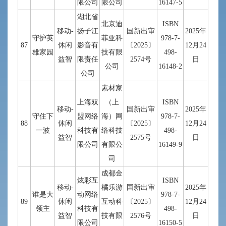
限公司
限公司
16147-5
湖北省
北京迪
ISBN
移动-
扬子江
国新出审
2025年
守护英
菲亚科
978-7-
87
休闲
影音有
〔2025〕
12月24
雄家园
技有限
498-
益智
限责任
2574号
日
公司
16148-2
公司
素材家
上海双
（上
ISBN
移动-
国新出审
2025年
守住下
盟网络
海）网
978-7-
88
休闲
〔2025〕
12月24
一波
科技有
络科技
498-
益智
2575号
日
限公司
有限公
16149-9
司
成都金
炫彩互
ISBN
移动-
橘乐游
国新出审
2025年
谁是大
动网络
978-7-
89
休闲
互动科
〔2025〕
12月24
领主
科技有
498-
益智
技有限
2576号
日
限公司
16150-5