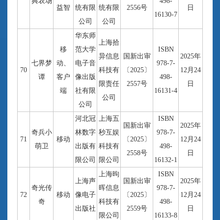
典农场
498-
益智
统有限
统有限
2556号
日
16130-7
公司
公司
华东师
上海拾
移
范大学
ISBN
异信息
国新出审
2025年
七界梦
动、
电子音
978-7-
70
科技有
〔2025〕
12月24
谭
客户
像出版
498-
限责任
2557号
日
端
社有限
16131-4
公司
公司
河北冠
上海五
ISBN
国新出审
2025年
奇兵小
林数字
秒互娱
978-7-
71
移动
〔2025〕
12月24
萌卫
出版有
科技有
498-
2558号
日
限公司
限公司
16132-1
上海昫
ISBN
上海声
国新出审
2025年
奇光传
晖信息
978-7-
72
移动
像电子
〔2025〕
12月24
奇
科技有
498-
出版社
2559号
日
限公司
16133-8