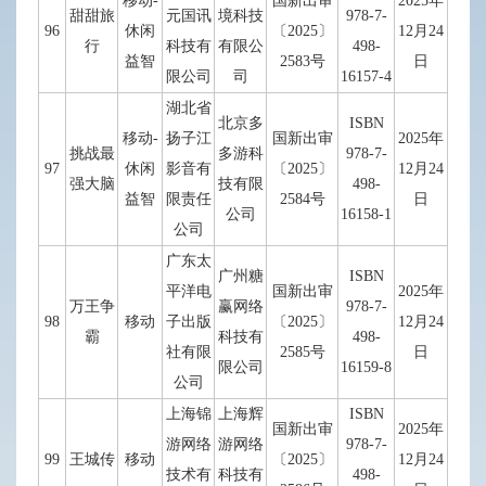
移动-
国新出审
2025年
甜甜旅
元国讯
境科技
978-7-
96
休闲
〔2025〕
12月24
行
科技有
有限公
498-
益智
2583号
日
限公司
司
16157-4
湖北省
北京多
ISBN
移动-
扬子江
国新出审
2025年
挑战最
多游科
978-7-
97
休闲
影音有
〔2025〕
12月24
强大脑
技有限
498-
益智
限责任
2584号
日
公司
16158-1
公司
广东太
广州糖
ISBN
平洋电
国新出审
2025年
万王争
赢网络
978-7-
98
移动
子出版
〔2025〕
12月24
霸
科技有
498-
社有限
2585号
日
限公司
16159-8
公司
上海锦
上海辉
ISBN
国新出审
2025年
游网络
游网络
978-7-
99
王城传
移动
〔2025〕
12月24
技术有
科技有
498-