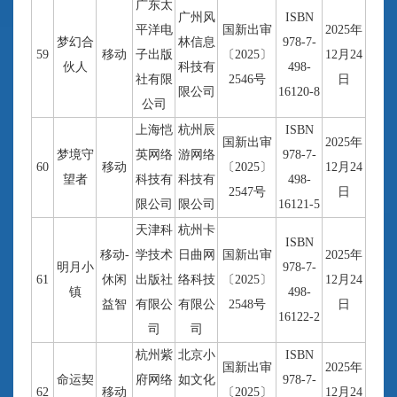
广东太
广州风
ISBN
平洋电
国新出审
2025年
梦幻合
林信息
978-7-
59
移动
子出版
〔2025〕
12月24
伙人
科技有
498-
社有限
2546号
日
限公司
16120-8
公司
上海恺
杭州辰
ISBN
国新出审
2025年
梦境守
英网络
游网络
978-7-
60
移动
〔2025〕
12月24
望者
科技有
科技有
498-
2547号
日
限公司
限公司
16121-5
天津科
杭州卡
ISBN
移动-
学技术
日曲网
国新出审
2025年
明月小
978-7-
61
休闲
出版社
络科技
〔2025〕
12月24
镇
498-
益智
有限公
有限公
2548号
日
16122-2
司
司
杭州紫
北京小
ISBN
国新出审
2025年
命运契
府网络
如文化
978-7-
62
移动
〔2025〕
12月24